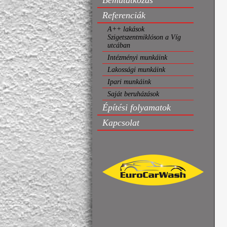
Bemutatkozás
Referenciák
A++ lakások
Szigetszentmiklóson a Víg
utcában
Intézményi munkáink
Lakossági munkáink
Ipari munkáink
Saját beruházások
Építési folyamatok
Kapcsolat