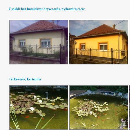
Családi ház homlokzat drywitozás, nyílászáró csere
Térkövezés, kertépítés